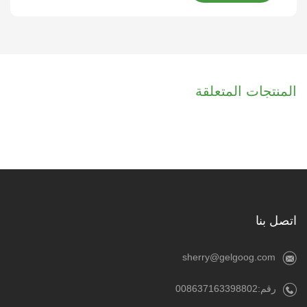
المنتجات المتعلقة
اتصل بنا
sherry@gelgoog.com
رقم:008637163398802