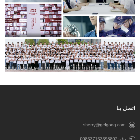
اتصل بنا
sherry@gelgoog.com
رقم:008637163398802