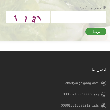
*التحقق من كود:
يرسل
اتصل بنا
sherry@gelgoog.com
رقم:008637163398802
هاتف:008615515573212