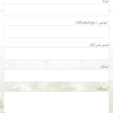
دولة
* هاتف / WhatsApp :
اسم شركتك
عملك:
*رسالة: