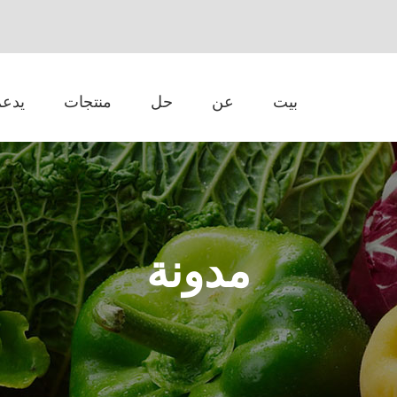
بيت
عن
حل
منتجات
يدعم
مدونة