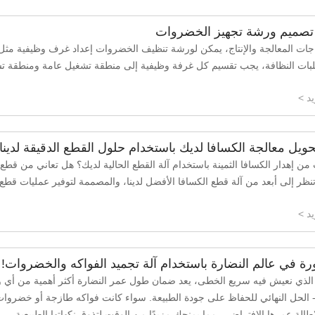
صميم ورشة تجهيز الخضروات
ياجات المعالجة والإنتاج، يمكن لورشة تنظيف الخضروات إعداد غرف وظيفية مثل ا
طلبات النظافة، يجب تقسيم كل غرفة وظيفية إلى منطقة تشغيل عامة ومنطقة 
د >
ويل معالجة الكسافا لديك باستخدام حلول القطع الدقيقة لدينا.
ن إهدار الكسافا الثمينة باستخدام آلة القطع الحالية لديك؟ هل تعاني من قط
ا تنظر إلى أبعد من آلة قطع الكسافا الأفضل لدينا، والمصممة لتوفير عمليات قطع
د >
ة في عالم النضارة باستخدام آلة تجميد الفواكه والخضروات!
 الذي نعيش فيه سريع الخطى، يعد ضمان طول عمر النضارة أكثر أهمية من أي 
- الحل النهائي للحفاظ على جودة الطبيعة. سواء كانت فواكه طازجة أو خضروات
إطالة عمرها الافتراضي، مما يمنحك مزيدًا من الوقت لتذوق نكهاتها الطبيعية.