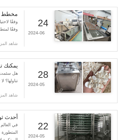
مخطط ت
24
وفقًا لاحت
وفقًا لمت
2024-06
شاهد المزي
يمكنك تح
28
هل سئمت م
تناولها؟ ل
2024-05
شاهد المزي
أحدث ثور
22
في العالم
المتطورة 
2024-05
المبتكرة ل