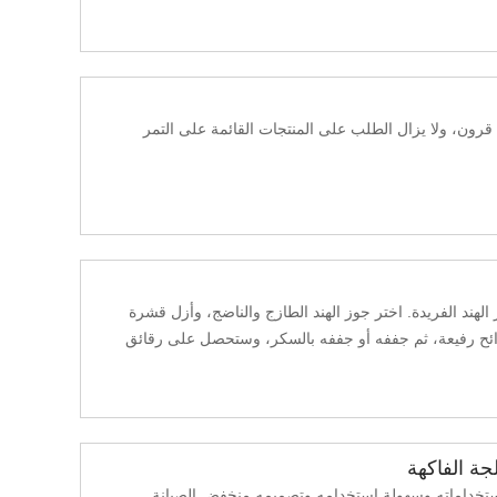
ة قرون، ولا يزال الطلب على المنتجات القائمة على التمر
لهند الفريدة. اختر جوز الهند الطازج والناضج، وأزل قشرة
شرائح رفيعة، ثم جففه أو جففه بالسكر، وستحصل على رقائق
جة الفاكهة
تخداماته وسهولة استخدامه وتصميمه منخفض الصيانة