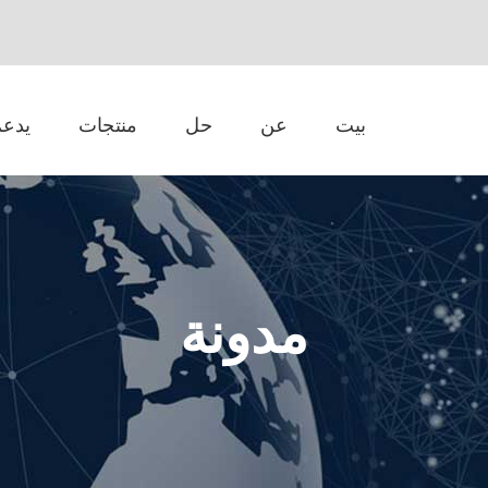
بيت
عن
حل
منتجات
يدعم
مدونة