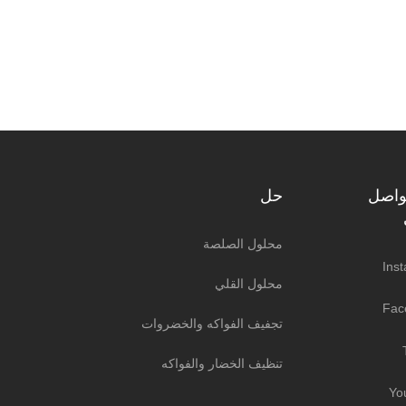
واصل
حل
محلول الصلصة
Ins
محلول القلي
Fac
تجفيف الفواكه والخضروات
تنظيف الخضار والفواكه
Yo