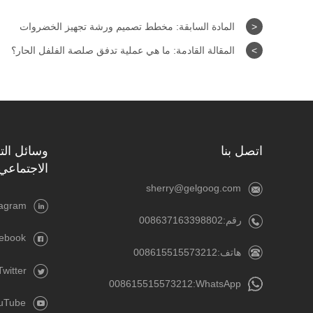
<
المادة السابقة:
مخطط تصميم ورشة تجهيز الخضروات
>
المقالة القادمة:
ما هي عملية تدفق صلصة الفلفل الحار؟
اتصل بنا
وسائل الت
الاجتماعي
sherry@gelgoog.com
tagram
رقم:008637163398802
ebook
هاتف:008615515573212
Twitter
008615515573212
WhatsApp:
uTube