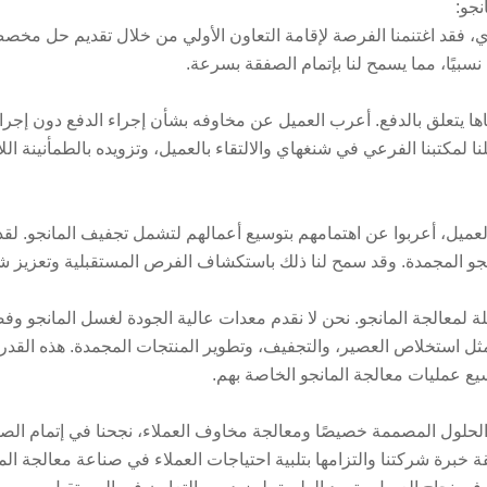
نجو:
ي، فقد اغتنمنا الفرصة لإقامة التعاون الأولي من خلال تقديم حل مخص
 نسبيًا، مما يسمح لنا بإتمام الصفقة بسرعة.
اها يتعلق بالدفع. أعرب العميل عن مخاوفه بشأن إجراء الدفع دون إجرا
ا لمكتبنا الفرعي في شنغهاي والالتقاء بالعميل، وتزويده بالطمأنينة اللاز
لعميل، أعربوا عن اهتمامهم بتوسيع أعمالهم لتشمل تجفيف المانجو. لقد 
جو المجمدة. وقد سمح لنا ذلك باستكشاف الفرص المستقبلية وتعزيز شرا
لمعالجة المانجو. نحن لا نقدم معدات عالية الجودة لغسل المانجو وفص
 استخلاص العصير، والتجفيف، وتطوير المنتجات المجمدة. هذه القدرة ت
سيع عمليات معالجة المانجو الخاصة بهم.
الحلول المصممة خصيصًا ومعالجة مخاوف العملاء، نجحنا في إتمام الص
رة شركتنا والتزامها بتلبية احتياجات العملاء في صناعة معالجة الما