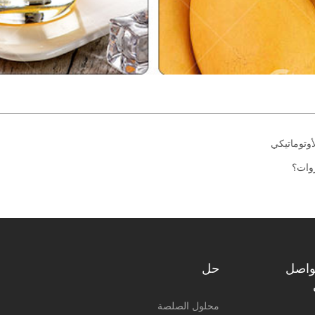
أوتوماتيكي
روات؟
واصل
حل
محلول الصلصة