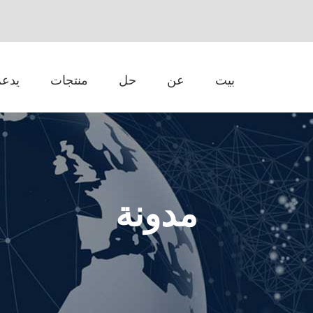
بيت
عن
حل
منتجات
يدعم
مدونة