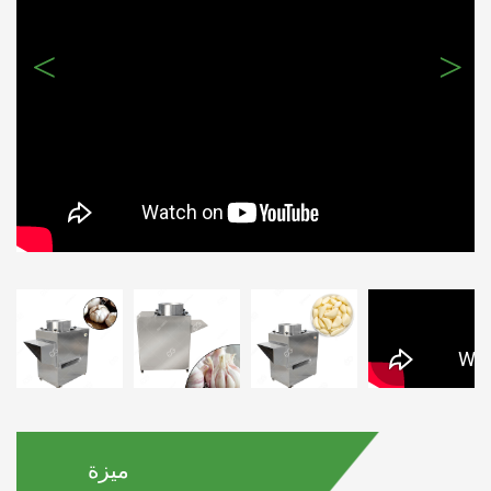
>
<
ميزة