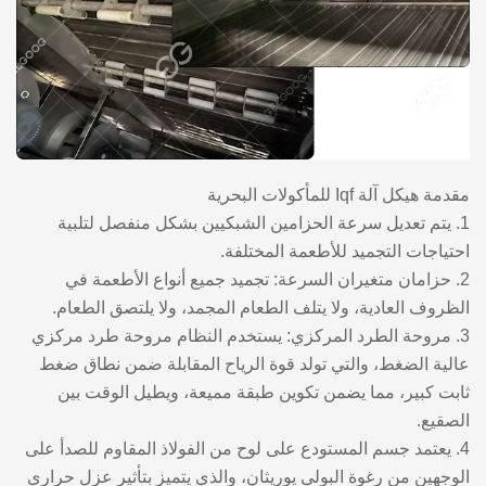
مقدمة هيكل آلة Iqf للمأكولات البحرية
1. يتم تعديل سرعة الحزامين الشبكيين بشكل منفصل لتلبية
احتياجات التجميد للأطعمة المختلفة.
2. حزامان متغيران السرعة: تجميد جميع أنواع الأطعمة في
الظروف العادية، ولا يتلف الطعام المجمد، ولا يلتصق الطعام.
3. مروحة الطرد المركزي: يستخدم النظام مروحة طرد مركزي
عالية الضغط، والتي تولد قوة الرياح المقابلة ضمن نطاق ضغط
ثابت كبير، مما يضمن تكوين طبقة مميعة، ويطيل الوقت بين
الصقيع.
4. يعتمد جسم المستودع على لوح من الفولاذ المقاوم للصدأ على
الوجهين من رغوة البولي يوريثان، والذي يتميز بتأثير عزل حراري