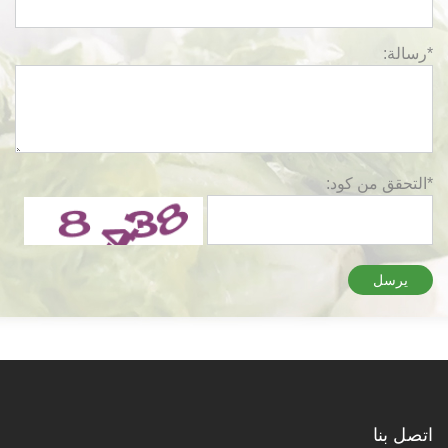
*رسالة:
*التحقق من كود:
يرسل
اتصل بنا