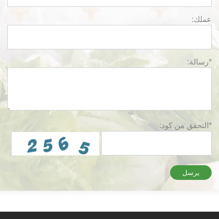
عملك:
*رسالة:
*التحقق من كود:
يرسل