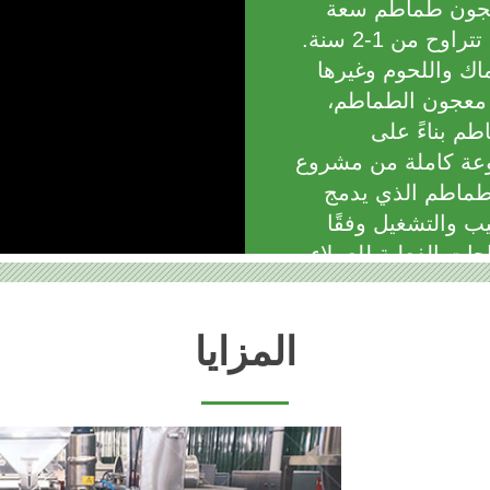
 معجون طماطم سعة
220 لترًا، والذي يتمتع بفترة صلاحية تتراوح من 1-2 سنة.
ماك واللحوم وغيرها
 معجون الطماطم،
طم بناءً على
موعة كاملة من مشروع
لطماطم الذي يدمج
يب والتشغيل وفقًا
ات الفعلية للعملاء.
المزايا