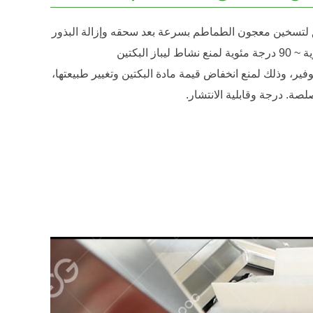
لتسخين معجون الطماطم بسرعة بعد سحقه وإزالة البذور
إلى 85 درجة مئوية ~ 90 درجة مئوية لمنع نشاط ليباز البكتين
لوفير، وذلك لمنع انخفاض قيمة مادة البكتين وتغيير طبيعتها،
لصة. درجة وقابلية الانتشار.