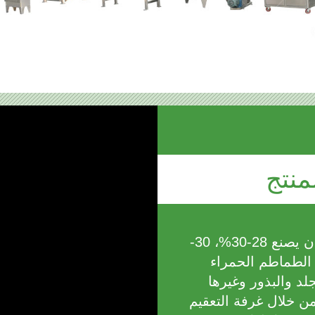
منتج
يمكن لخط إنتاج معجون الطماطم أن يصنع 28-30%، 30-
من الطماطم الحمراء
لد والبذور وغيرها
من خلال غرفة التعقيم