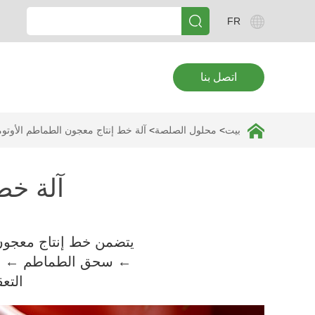
FR
اتصل بنا
بيت
>
محلول الصلصة
>
آلة خط إنتاج معجون الطماطم الأوتوم
آلة خط
يتضمن خط إنتاج معجو
← سحق الطماطم ← طحن
التع