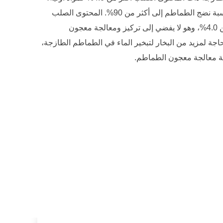
ويجب أن تصل نسبة نضج الطماطم إلى أكثر من 90%. المحتوى الصلب
للطماطم أقل من 4.0%، وهو لا يفضي إلى تركيز ومعالجة معجون
جة لمزيد من البخار لتبخير الماء في الطماطم الطازجة،
فة معالجة معجون الطماطم.