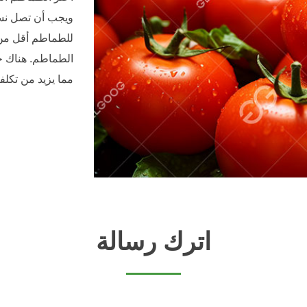
الطماطم. هناك حا
مما يزيد من تكل
اترك رسالة