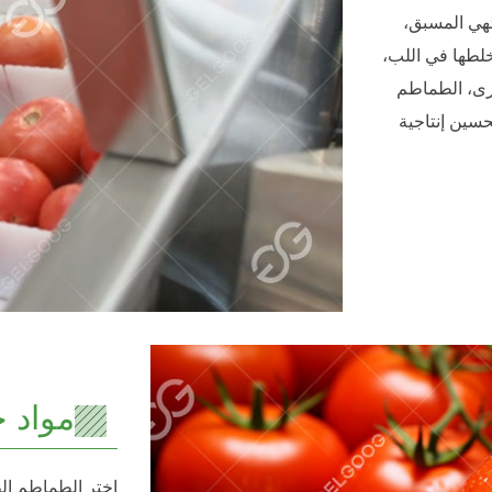
طهي المسبق،
 خلطها في اللب،
خرى، الطماطم
حسين إنتاجية
مواد 