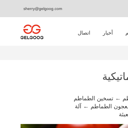
sherry@gelgoog.com
أخبار
اتصال
تيكية
طم ← تسخين الطماطم
عجون الطماطم ← آلة
بئة