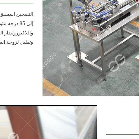
التسخين المسبق 
واللاكتورونيداز ا
وتقليل لزوجة الص