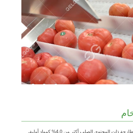
خام
اختر الطماطم الطازجة ذات المحتوى الصلب أكثر من 4.0% كمواد أولية،