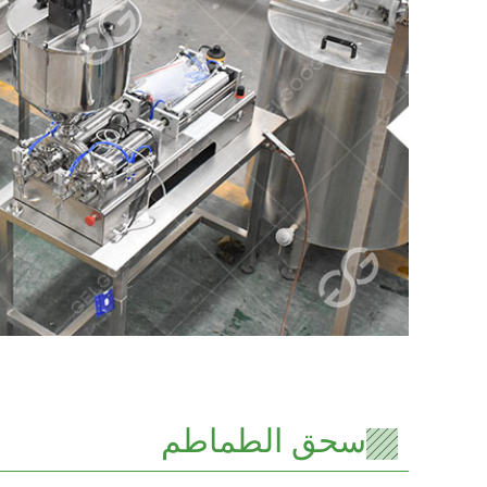
سحق الطماطم